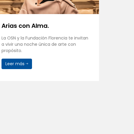
Arias con Alma.
Conci
Itaug
La OSN y la Fundación Florencia te invitan
a vivir una noche única de arte con
La Orque
propósito.
homenaje
del Rosar
Leer más
Leer 