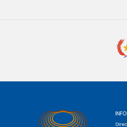
INF
Direc