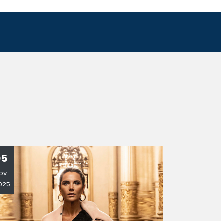
05
10
ov.
Oct.
025
2025