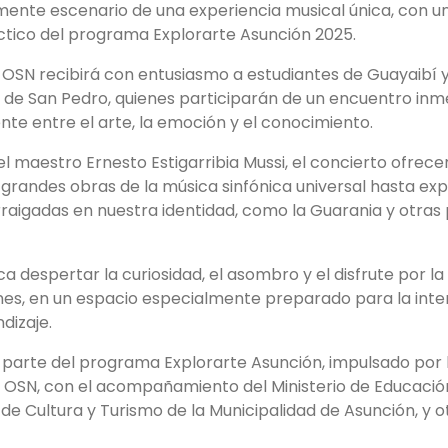
ente escenario de una experiencia musical única, con u
ctico del programa Explorarte Asunción 2025.
a OSN recibirá con entusiasmo a estudiantes de Guayaibí y
de San Pedro, quienes participarán de un encuentro inm
nte entre el arte, la emoción y el conocimiento.
del maestro Ernesto Estigarribia Mussi, el concierto ofrece
grandes obras de la música sinfónica universal hasta ex
igadas en nuestra identidad, como la Guarania y otras p
ca despertar la curiosidad, el asombro y el disfrute por la
es, en un espacio especialmente preparado para la inter
ndizaje.
parte del programa Explorarte Asunción, impulsado por l
OSN, con el acompañamiento del Ministerio de Educación 
de Cultura y Turismo de la Municipalidad de Asunción, y ot