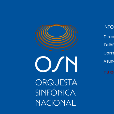
INF
Direc
Teléf
Corre
Asun
TU O