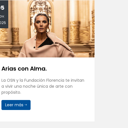
05
10
ov.
Oct.
025
2025
Arias con Alma.
Conci
Itaug
La OSN y la Fundación Florencia te invitan
a vivir una noche única de arte con
La Orque
propósito.
homenaje
del Rosar
Leer más
Leer 